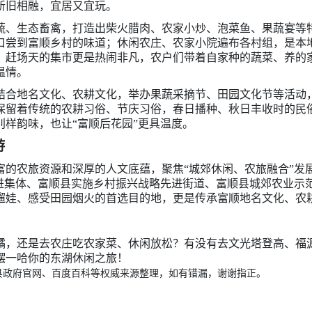
新旧相融，宜居又宜玩。
蔬、生态畜禽，打造出柴火腊肉、农家小炒、泡菜鱼、果蔬宴等
口尝到富顺乡村的味道；休闲农庄、农家小院遍布各村组，是本
。赶场天的集市更是热闹非凡，农户们带着自家种的蔬菜、养的
温情。
结合地名文化、农耕文化，举办果蔬采摘节、田园文化节等活动
保留着传统的农耕习俗、节庆习俗，春日播种、秋日丰收时的民
样韵味，也让“富顺后花园”更具温度。
游
的农旅资源和深厚的人文底蕴，聚焦“城郊休闲、农旅融合”发展
略先进集体、富顺县实施乡村振兴战略先进街道、富顺县城郊农业
遛娃、感受田园烟火的首选目的地，更是传承富顺地名文化、农
橘，还是去农庄吃农家菜、休闲放松？有没有去文光塔登高、福
摆一哈你的东湖休闲之旅！
县政府官网、百度百科等权威来源整理，如有错漏，谢谢指正。