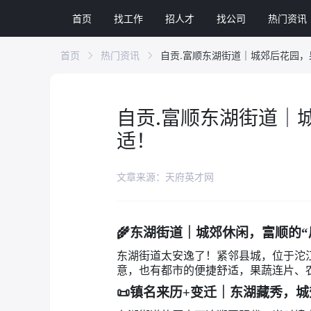
首页
找工作
招人才
找公司
热门资讯
首页
热门资讯
自贡.富顺东湖街道｜城郊后花园
自贡.富顺东湖街道｜
适！
文章来源：天府英才网
🌾
东湖街道｜城郊休闲，富顺的“
东湖街道太安逸了！紧邻县城，位于沱
意，也有都市的便捷舒适，果蔬连片、
📜
镇名来历+变迁｜东湖藏秀，城