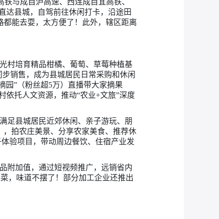
泸高铁与成自泸高速、西连成自宜高铁、
可直达县城，自驾前往休闲打卡，沿途田
路都能去耍，太方便了！此外，辖区距离
光村培育精品柑橘、葡萄、草莓种植基
同步销售，成为县城居民日常采购和休闲
摘园”（粉丝超5万）直播带大家摘果
村依托人文资源，推动“农业+文旅”深度
满足县城居民近郊休闲、亲子游玩、朋
），拍农庄美景、分享农家美食、推荐休
子体验项目，带动周边餐饮、住宿产业发
品附加值，通过短视频推广，远销省内
凉菜，味道不摆了！部分加工企业还推出