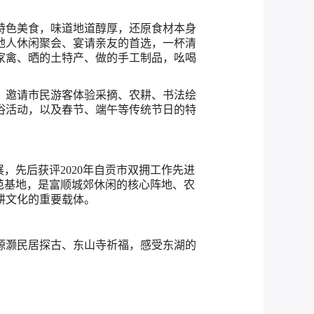
特色美食，味道地道醇厚，还原食材本身
地人休闲聚会、宴请亲友的首选，一杯清
家禽、晒的土特产、做的手工制品，吆喝
，邀请市民游客体验采摘、农耕、书法绘
俗活动，以及春节、端午等传统节日的特
，先后获评2020年自贡市双拥工作先进
示范基地，是富顺城郊休闲的核心阵地、农
耕文化的重要载体。
源灏民居探古、东山寺祈福，感受东湖的