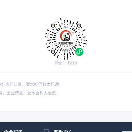
微信扫一扫打开
港红火伴江景，耍水吃河鲜太巴适！
秘境，田园诗意，耍水垂钓太治愈！