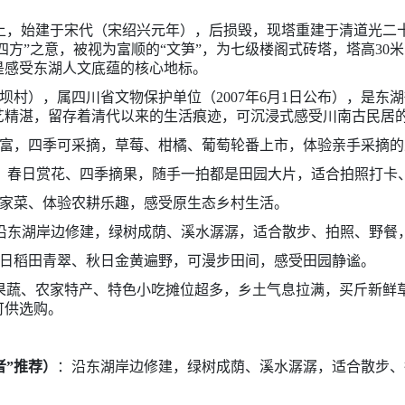
上，始建于宋代（宋绍兴元年），后损毁，现塔重建于清道光二十六
四方”之意，被视为富顺的“文笋”，为七级楼阁式砖塔，塔高30米
是感受东湖人文底蕴的核心地标。
坝村），属四川省文物保护单位（2007年6月1日公布），是东
艺精湛，留存着清代以来的生活痕迹，可沉浸式感受川南古民居
富，四季可采摘，草莓、柑橘、葡萄轮番上市，体验亲手采摘的
：春日赏花、四季摘果，随手一拍都是田园大片，适合拍照打卡
家菜、体验农耕乐趣，感受原生态乡村生活。
沿东湖岸边修建，绿树成荫、溪水潺潺，适合散步、拍照、野餐
日稻田青翠、秋日金黄遍野，可漫步田间，感受田园静谧。
果蔬、农家特产、特色小吃摊位超多，乡土气息拉满，买斤新鲜
可供选购。
者”推荐）
：沿东湖岸边修建，绿树成荫、溪水潺潺，适合散步、