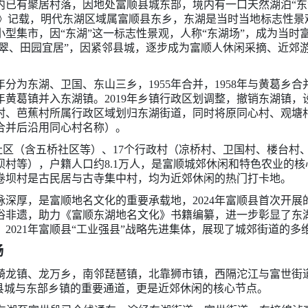
内已有聚居村落，因地处富顺县城东部，境内有一口天然湖泊“东
志》记载，明代东湖区域属富顺县东乡，东湖是当时当地标志性
型集市，因“东湖”这一标志性景观，人称“东湖场”，成为当时
映翠、田园宜居”，因紧邻县城，逐步成为富顺人休闲采摘、近郊
1年分为东湖、卫国、东山三乡，1955年合并，1958年与黄葛乡
01年黄葛镇并入东湖镇。2019年乡镇行政区划调整，撤销东湖
、芭蕉村所属行政区域划归东湖街道，同时将原同心村、观塘村
塘村合并后沿用同心村名称）。
6个社区（含五桥社区等）、17个行政村（凉桥村、卫国村、楼台
坝村等），户籍人口约8.1万人，是富顺城郊休闲和特色农业的
卷坝村是古民居与古寺集中村，均为近郊休闲的热门打卡地。
深厚，是富顺地名文化的重要承载地，2024年富顺县首次开
俗非遗，助力《富顺东湖地名文化》书籍编纂，进一步彰显了东
、2021年富顺县“工业强县”战略先进集体，展现了城郊街道的多
畅
骑龙镇、龙万乡，南邻琵琶镇，北靠狮市镇，西隔沱江与富世街
接县城与东部乡镇的重要通道，更是近郊休闲的核心节点。