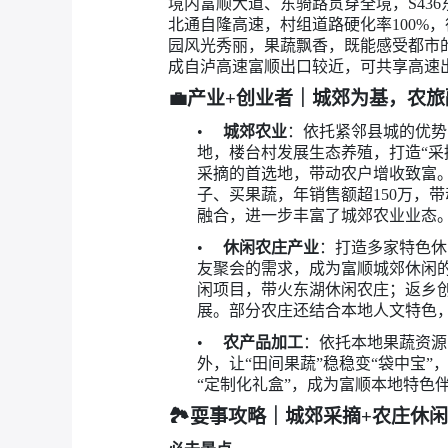
境内富顺大道、东骑路贯穿全境，S43
北通自隆高速，村组道路硬化率100
园风光秀丽，果蔬飘香，既能感受都市
成自泸高速富顺出口较近，可共享高速
💼
产业+创业者｜城郊为基，农旅
•
城郊农业
：依托紧邻县城的优势
地，楼台村发展生态养殖，打造“采
采摘的首选地，带动农户增收致富。
子、买果蔬，年销售额超150万，
融合，进一步丰富了城郊农业业态
•
休闲农庄产业
：打造多家特色休
友聚会的需求，成为富顺城郊休闲的
闲项目，带火东湖休闲农庄；返乡
展。部分农庄还结合本地人文特色，
•
农产品加工
：依托本地果蔬资源
外，让“田间果蔬”稳稳变“袋中宝
“定制化礼盒”，成为富顺本地特色
🏞️
耍事攻略｜城郊采摘+农庄休