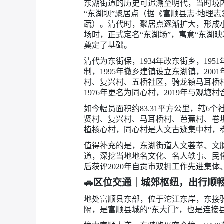
东湖街道的历史可追溯至明代，当时境
“东湖坝”聚居点（据《富顺县志·地理
蔬）。清代时，聚居点逐渐扩大，形成小
场时，正式定名“东湖场”，寓意“东湖
奠定了基础。
清代为东街保，1934年改东街乡，195
制，1995年撤乡建镇设立东湖镇，20
村、复兴村、五桥社区，骑龙镇马耳桥村
1976年更名为同心村，2019年与观
如今幅员面积约83.31平方公里，辖
贤村、复兴村、马耳桥村、芭蕉村、卷
植核心村，同心村是人文古迹集中村，
值得补充的是，东湖街道人文荟萃、文脉
道，深挖当地地名文化、名人轶事、民
后获评2020年自贡市双拥工作先进集体
🚗
区位交通｜城郊枢纽，出行顺
地处富顺县东部，位于沱江东岸，东接
隔，是富顺县城的“东大门”，也是连