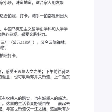
家小炒，味道地道，适合家人朋友聚
适合拍照、打卡，随手一拍都是田园大
、中国马克思主义哲学史学科和人学学
合静心参观、感受文脉魅力。
年（公元1186年），又名云隐禅林，
禅意。
拍照打卡。
居，感受田园与人文之美；下午前往骑龙
的惬意；也可联动邓井关街道，上午逛东
既有农耕人的踏实，也有城郊人的豁达。
土。这里的生活节奏舒缓自在——晨起去
城，与富世街道仅一江之隔，这里既有乡