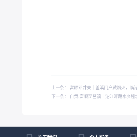
上一条： 富顺邓井关｜釜溪门户藏烟火，临
下一条： 自贡.富顺琵琶镇｜沱江畔藏水乡