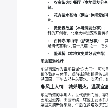
•
农家柴火灶餐厅（本地网友分享
餐。
•
花卉苗木基地（网友“休闲爱好
片。
•
黄枬森故居（本地网友分享）
：
科的开创者、北京大学资深教授黄
•
西禅寺/东山寺（驴友分享）
：
是清代富顺“九宫十八庙”之一，香
•
鳌溪桥（本地文史爱好者推荐）
周边联游推荐
东湖街道作为富顺县城“东大门”，可
镇体验乡村休闲，或前往狮市镇探访古
湖田园，下午去邓井关耍水、吃河鲜，
🗣️
风土人情｜城郊烟火，温润宜
东湖街道的本地人，世代依田而居、靠
因东湖滋养、田园环绕，辖区主要水系
菜园采摘新鲜果蔬、午后在步道散步赏