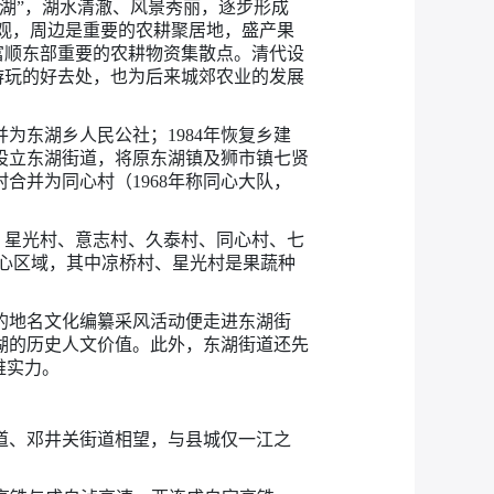
湖”，湖水清澈、风景秀丽，逐步形成
景观，周边是重要的农耕聚居地，盛产果
富顺东部重要的农耕物资集散点。清代设
游玩的好去处，也为后来城郊农业的发展
合并为东湖乡人民公社；1984年恢复乡建
镇，设立东湖街道，将原东湖镇及狮市镇七贤
合并为同心村（1968年称同心大队，
村、星光村、意志村、久泰村、同心村、七
核心区域，其中凉桥村、星光村是果蔬种
展的地名文化编纂采风活动便走进东湖街
湖的历史人文价值。此外，东湖街道还先
维实力。
道、邓井关街道相望，与县城仅一江之