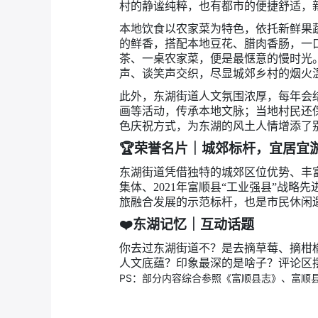
村的静谧纯粹，也有都市的便捷舒适，
本地饮食以农家菜为特色，依托新鲜果
的鲜香，搭配本地豆花、腊肉香肠，一
茶、一桌农家菜，便是最惬意的慢时光
声、谈笑声交织，尽显城郊乡村的烟火
此外，东湖街道人文氛围浓厚，每年会
画等活动，传承本地文脉；当地村民还
色庆祝方式，为东湖的风土人情增添了别
🏆
荣誉名片｜城郊标杆，宜居宜
东湖街道凭借独特的城郊区位优势、丰富
集体、2021年富顺县“工业强县”战
旅融合发展的示范标杆，也是市民休闲
❤️
东湖记忆｜互动话题
你去过东湖街道不？是去摘草莓、摘柑
人文底蕴？印象最深的是啥子？评论区
PS：部分内容综合
参照《富顺县志》、富顺