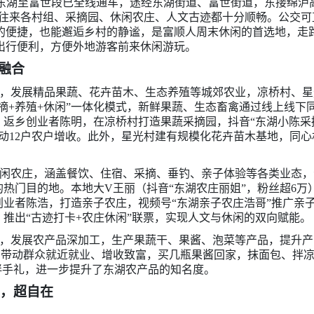
6东湖至富世段已全线通车，途经东湖街道、富世街道，东接绵
%，往来各村组、采摘园、休闲农庄、人文古迹都十分顺畅。公交
的便捷，也能邂逅乡村的静谧，是富顺人周末休闲的首选地，走
出行便利，方便外地游客前来休闲游玩。
融合
，发展精品果蔬、花卉苗木、生态养殖等城郊农业，凉桥村、星
摘+养殖+休闲”一体化模式，新鲜果蔬、生态畜禽通过线上线下
返乡创业者陈明，在凉桥村打造果蔬采摘园，抖音“东湖小陈采
带动12户农户增收。此外，星光村建有规模化花卉苗木基地，同心
。
闲农庄，涵盖餐饮、住宿、采摘、垂钓、亲子体验等各类业态，
热门目的地。本地大V王丽（抖音“东湖农庄丽姐”，粉丝超6万
创业者陈浩，打造亲子农庄，视频号“东湖亲子农庄浩哥”推广亲
推出“古迹打卡+农庄休闲”联票，实现人文与休闲的双向赋能。
，发展农产品深加工，生产果蔬干、果酱、泡菜等产品，提升产
”，带动群众就近就业、增收致富，买几瓶果酱回家，抹面包、拌
伴手礼，进一步提升了东湖农产品的知名度。
闲，超自在