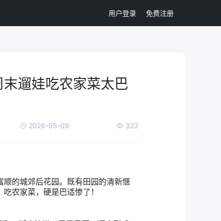
用户登录
免费注册
周末遛娃吃农家菜太巴
2026-05-09
323
富顺的城郊后花园。既有田园的清新惬
、吃农家菜，硬是巴适惨了！