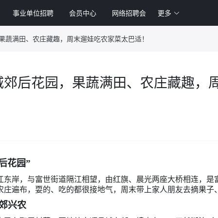
事业单位招聘
会员中心
网络招聘会
更多
，果蔬满田、农庄藏趣，周末遛娃吃农家菜太巴适！
城郊后花园，果蔬满田、农庄藏趣，
后花园”
江东岸，与富世街道隔江相望，由红旗、晨光两座大桥相连，是
农庄遍布，耍的、吃的都很接地气，周末带上家人朋友去摘果子
郊兴农