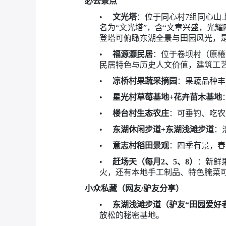
必去景点
•
文光塔
：位于同心村7组同心山
名为“文光塔”，含“文章兴盛，光耀
登塔可俯瞰东湖全景与田园风光，
•
福源灏民居
：位于卷坝村（原棬
民居特色与历史人文价值，建筑工
•
凉桥村果蔬采摘园
：果蔬品种丰
•
星光村草莓基地+花卉苗木基地
•
楼台村生态农庄
：可垂钓、吃农
•
东湖休闲步道+东湖浅滩步道
：
•
意志村稻田景观
：四季有景，春
•
赶场天（每月2、5、8）
：新鲜
火，还有本地手工制品、特色腌菜
小众私藏（网友/驴友分享）
•
东湖浅滩步道（驴友“田园爱好
放松的秘密基地。