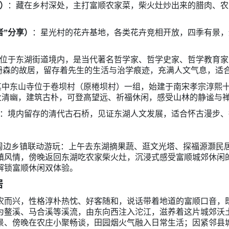
）
：藏在乡村深处，主打富顺农家菜，柴火灶炒出来的腊肉、农
者”分享）
：星光村的花卉基地，各类花卉竞相开放，四季有景，
位于东湖街道境内，是当代著名哲学家、哲学史家、哲学教育家
枬森的故居，留存着先生的生活与治学痕迹，充满人文气息，适
其中东山寺位于卷坝村（原棬坝村）一组，始建于南宋孝宗淳熙十三
火清幽，建筑古朴，可登高望远、祈福休闲，感受山林的静谧与
：境内留存的清代古石桥，见证东湖人文发展，适合怀古漫步、
与周边乡镇联动游玩：上午去东湖摘果蔬、逛文光塔、探福源灏民
镇风情，傍晚返回东湖吃农家柴火灶，沉浸式感受富顺城郊休闲
解锁富顺休闲双体验。
居
农而兴，性格淳朴热忱、好客随和，说话带着地道的富顺口音，
为鳌溪、马合溪等溪流，由东向西注入沱江，滋养着这片城郊沃
景、傍晚在农庄小聚畅谈，田园烟火气融入日常生活；因紧邻县